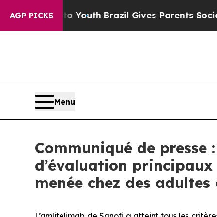
 to Youth
Brazil Gives Parents Social Media Contr
AGP PICKS
Menu
Communiqué de presse : L
d’évaluation principaux
menée chez des adultes 
L’amlitelimab de Sanofi a atteint tous les crit