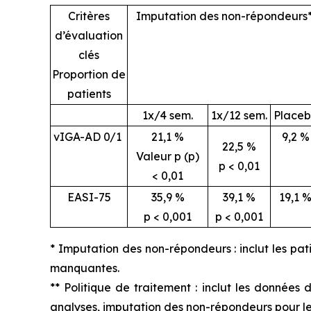
Critères
Imputation des non-répondeurs
d’évaluation
clés
Proportion de
patients
1x/4 sem.
1x/12 sem.
Place
vIGA-AD 0/1
21,1 %
9,2 %
22,5 %
Valeur p (p)
p < 0,01
< 0,01
EASI-75
35,9 %
39,1 %
19,1 
p < 0,001
p < 0,001
* Imputation des non-répondeurs : inclut les pa
manquantes.
** Politique de traitement : inclut les donnée
analyses, imputation des non-répondeurs pour le