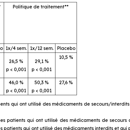
*
Politique de traitement**
bo
1x/4 sem.
1x/12 sem.
Placebo
10,5 %
26,5 %
29,1 %
p < 0,001
p < 0,001
%
46,0 %
50,3 %
27,6 %
p < 0,001
p < 0,001
tients qui ont utilisé des médicaments de secours/interdi
s des patients qui ont utilisé des médicaments de secour
s patients qui ont utilisé des médicaments interdits et q