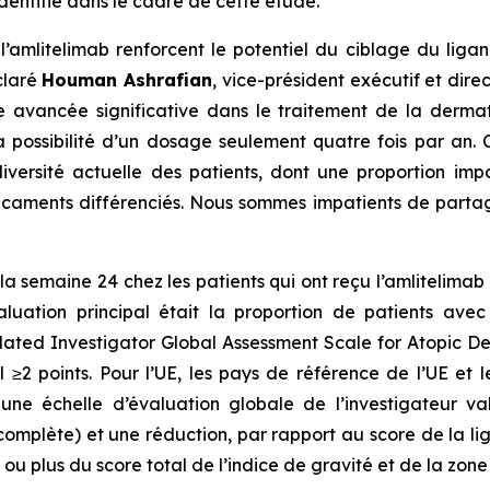
dentifié dans le cadre de cette étude.
 l’amlitelimab renforcent le potentiel du ciblage du lig
claré
Houman Ashrafian
, vice-président exécutif et di
e avancée significative dans le traitement de la dermat
 la possibilité d’un dosage seulement quatre fois par a
iversité actuelle des patients, dont une proportion imp
icaments différenciés. Nous sommes impatients de parta
la semaine 24 chez les patients qui ont reçu l’amlitelimab
aluation principal était la proportion de patients ave
idated Investigator Global Assessment Scale for Atopic D
l ≥2 points. Pour l’UE, les pays de référence de l’UE et l
une échelle d’évaluation globale de l’investigateur 
omplète) et une réduction, par rapport au score de la lig
ou plus du score total de l’indice de gravité et de la zon