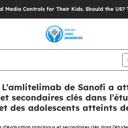
ols for Their Kids. Should the US?
The Pentagon 
’amlitelimab de Sanofi a atte
 et secondaires clés dans l’é
et des adolescents atteints 
ères d’évaluation principaux et secondaires clés dans l’ét