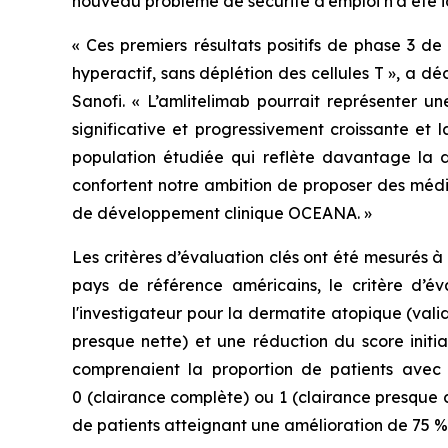
nouveau problème de sécurité d’emploi n’a été i
« Ces premiers résultats positifs de phase 3 de
hyperactif, sans déplétion des cellules T »,
a dé
Sanofi.
« L’amlitelimab pourrait représenter un
significative et progressivement croissante et
population étudiée qui reflète davantage la d
confortent notre ambition de proposer des méd
de développement clinique OCEANA. »
Les critères d’évaluation clés ont été mesurés à 
pays de référence américains, le critère d’év
l'investigateur pour la dermatite atopique (val
presque nette) et une réduction du score initia
comprenaient la proportion de patients avec 
0 (clairance complète) ou 1 (clairance presque c
de patients atteignant une amélioration de 75 % 