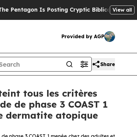
Is Posting Cryptic Biblical Messages on Social 
View all
Provided by AGP
Share
int tous les critères
tude de phase 3 COAST 1
de dermatite atopique
ude de phase 3 COAST 1 menée chez des adultes et